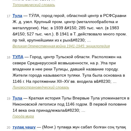
Топонимический словарь
Тула
— ТУ́ЛА, город герой, областной центр в РСФСравни
17
Ж. д. узел. Крупный пром. центр (металлообработка и
металлургия). Нас. в 1939 &#150; 285 тыс. чел. (в 1983
&#150; 527 тыс. чел.). В 1941 в Т. действовало много пром.
пр тий, крупнейшими из к рых&#8230; …
Великая Отечественная война 1941-1945: энциклопедия
ТУЛА
— Город, центр Тульской области. Расположен на
18
севере Среднерусской возвышенности, на р. Упа при
впадении в нее реки Тулицы, давшей название городу.
Жители города называются туляки. Тула была основана в
1146 г. На протяжении ХII–XV вв. входила в&#8230; …
Лингвострановедческий словарь
Тула
— Краткая история Тулы Впервые Тула упоминается в
19
Никоновской летописи под 1146 годом. В первой половине
14 века она принадлежала&#8230; …
Города мира
тулақ чәшу
— (Монғ.) тулаққа жүн сабап болған соң тулақ
20