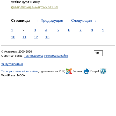
үстіне құрт шашу …
Қазақ тілінің аймақтық сөздігі
Страницы
←
Предыдущая
Следующая
→
1
2
3
4
5
6
7
8
9
10
11
12
13
© Академик, 2000-2026
18+
Обратная связь:
Техподдержка
,
Реклама на сайте
👣 Путешествия
Экспорт словарей на сайты
, сделанные на PHP,
Joomla,
Drupal,
WordPress, MODx.