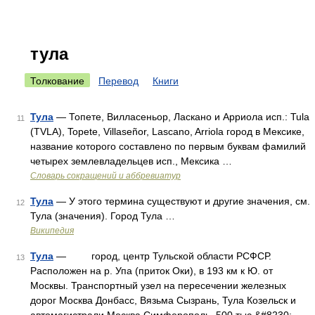
тула
Толкование
Перевод
Книги
Тула
— Топете, Вилласеньор, Ласкано и Арриола исп.: Tula
11
(TVLA), Topete, Villaseñor, Lascano, Arriola город в Мексике,
название которого составлено по первым буквам фамилий
четырех землевладельцев исп., Мексика …
Словарь сокращений и аббревиатур
Тула
— У этого термина существуют и другие значения, см.
12
Тула (значения). Город Тула …
Википедия
Тула
— город, центр Тульской области РСФСР.
13
Расположен на р. Упа (приток Оки), в 193 км к Ю. от
Москвы. Транспортный узел на пересечении железных
дорог Москва Донбасс, Вязьма Сызрань, Тула Козельск и