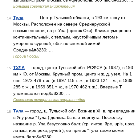
автомагистрали Москва Симферополь. 500 тыс.&#8230; …
Большая советская энциклопедия
Тула
— Центр Тульской области, в 193 км к югу от
14
Москвы. Расположен на севере Среднерусской
возвышенности, на р. Упа (приток Оки). Климат умеренно
континентальный, с тёплым, неустойчивым летом и
умеренно суровой, обычно снежной зимой.
Средние&#8230; …
Города России
ТУЛА
— город, центр Тульской обл. РСФСР (с 1937), в 193
15
км к Ю. от Москвы. Крупный пром. центр и ж. д. узел. На 1
янв. 1972 478 т. ж. (в 1897 115 т. ж., в 1923 124 т. ж., в 1939
285 т. ж., в 1959 351 т. ж., в 1970 462 т. ж.). Впервые Т.
упоминается под&#8230; …
Советская историческая энциклопедия
Тула
— город, ц. Тульской обл. Возник в XII в. при впадении
16
в Упу реки *Тула ) должна быть отвергнута. Поскольку
название р. Упа безусловно балт. (ср. литов. йре, upis, upys,
латыш, ире река, ручей ), ее приток *Тула также может
иметь балт.&#8230; …